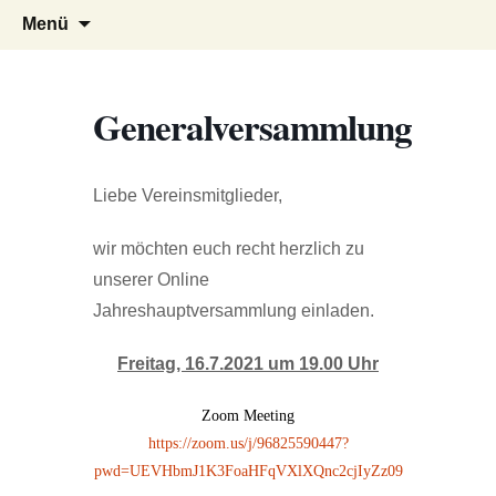
Bogenschießen in Gaggenau am Fuße
Oberweierer Bogensportverein
Zum
Suchen
Menü
Inhalt
nach:
des Eichelbergs zwischen Karlsruhe und
springen
Baden-Baden mit Einschießbahn und
Parcours mit 28 3D Stationen
Generalversammlung
Liebe Vereinsmitglieder,
wir möchten euch recht herzlich zu
unserer Online
Jahreshauptversammlung einladen.
Freitag, 16.7.2021 um 19.00 Uhr
Zoom Meeting
https://zoom.us/j/96825590447?
pwd=UEVHbmJ1K3FoaHFqVXlXQnc2cjIyZz09