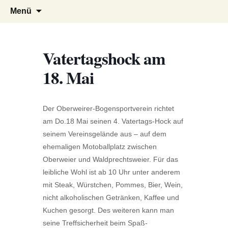
Bogenschießen in Gaggenau am Fuße
Oberweierer Bogensportverein
Zum
Suchen
Menü
Inhalt
nach:
des Eichelbergs zwischen Karlsruhe und
springen
Baden-Baden mit Einschießbahn und
Parcours mit 28 3D Stationen
Vatertagshock am
18. Mai
Der Oberweirer-Bogensportverein richtet
am Do.18 Mai seinen 4. Vatertags-Hock auf
seinem Vereinsgelände aus – auf dem
ehemaligen Motoballplatz zwischen
Oberweier und Waldprechtsweier. Für das
leibliche Wohl ist ab 10 Uhr unter anderem
mit Steak, Würstchen, Pommes, Bier, Wein,
nicht alkoholischen Getränken, Kaffee und
Kuchen gesorgt. Des weiteren kann man
seine Treffsicherheit beim Spaß-