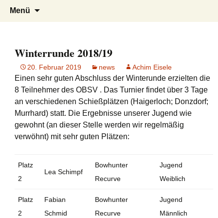
Bogenschießen in Gaggenau am Fuße
Oberweierer Bogensportverein
Zum
Suchen
Menü
Inhalt
nach:
des Eichelbergs zwischen Karlsruhe und
springen
Baden-Baden mit Einschießbahn und
Parcours mit 28 3D Stationen
Winterrunde 2018/19
20. Februar 2019
news
Achim Eisele
Einen sehr guten Abschluss der Winterunde erzielten die
8 Teilnehmer des OBSV . Das Turnier findet über 3 Tage
an verschiedenen Schießplätzen (Haigerloch; Donzdorf;
Murrhard) statt. Die Ergebnisse unserer Jugend wie
gewohnt (an dieser Stelle werden wir regelmäßig
verwöhnt) mit sehr guten Plätzen:
Platz
Bowhunter
Jugend
Lea Schimpf
2
Recurve
Weiblich
Platz
Fabian
Bowhunter
Jugend
2
Schmid
Recurve
Männlich